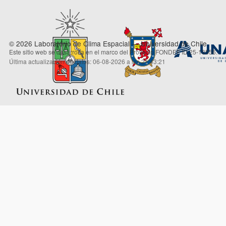
© 2026 Laboratorio de Clima Espacial — Universidad de Chile
Este sitio web se desarrolla en el marco del Proyecto FONDEF ID 25-10556.
Última actualización de datos: 06-08-2026 a las 21:43:21